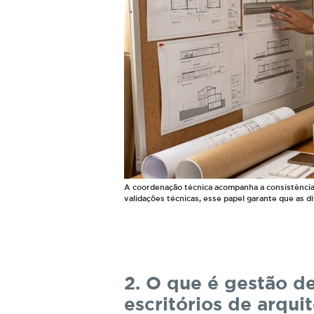
A coordenação técnica acompanha a consistência 
validações técnicas, esse papel garante que as d
2. O
que
é
gestão
d
escritórios
de
arqui