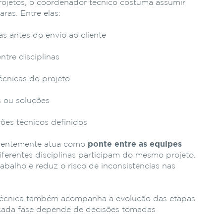
rojetos,
o
coordenador
técnico
costuma
assumir
laras.
Entre
elas:
cas
antes
do
envio
ao
cliente
entre
disciplinas
écnicas
do
projeto
s
ou
soluções
rões
técnicos
definidos
uentemente
atua
como
ponte
entre
as
equipes
iferentes
disciplinas
participam
do
mesmo
projeto.
rabalho
e
reduz
o
risco
de
inconsistências
nas
técnica
também
acompanha
a
evolução
das
etapas
cada
fase
depende
de
decisões
tomadas