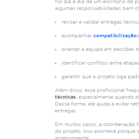
No
dia
a
dia
de
um
escritório
de
p
algumas
responsabilidades
bem
c
revisar
e
validar
entregas
técni
acompanhar
compatibilização
orientar
a
equipe
em
decisões
t
identificar
conflitos
entre
etapa
garantir
que
o
projeto
siga
pad
Além
disso,
esse
profissional
freq
técnicas
,
especialmente
quando
d
Dessa
forma,
ele
ajuda
a
evitar
ret
entregas.
Em
muitos
casos,
a
coordenação
do
projeto.
Isso
acontece
porque
anteriormente.