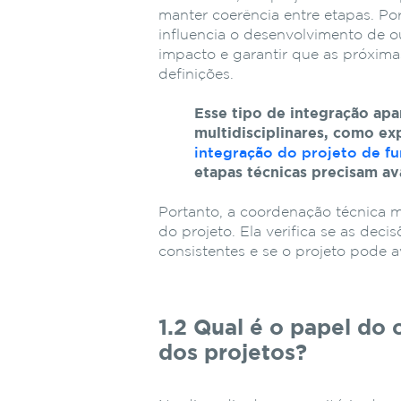
manter
coerência
entre
etapas.
Po
influencia
o
desenvolvimento
de
o
impacto
e
garantir
que
as
próxim
definições.
Esse
tipo
de
integração
apa
multidisciplinares,
como
ex
integração
do
projeto
de
f
etapas
técnicas
precisam
av
Portanto,
a
coordenação
técnica
m
do projeto
.
Ela
verifica
se
as
decis
consistentes
e
se
o
projeto
pode
a
1.2 Qual
é
o
papel
do
dos
projetos?