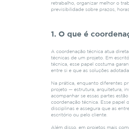
retrabalho, organizar melhor o tr
previsibilidade sobre prazos, hora
1. O
que
é
coordena
A coordenação técnica atua direta
técnicas de um projeto. Em escritó
técnica, esse papel costuma garan
entre si e que as soluções adota
Na
prática,
enquanto
diferentes
pr
projeto —
estrutura,
arquitetura,
in
acompanhar
se
essas
partes
estã
coordenação
técnica.
Esse
papel
disciplinas
e
assegura
que
as
entr
escritório
ou
pelo
cliente.
Além
disso,
em
projetos
mais
com