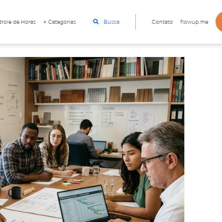
role de Horas
+ Categorias
Busca
Contato
flowup.me