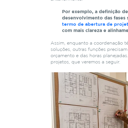
Por
exemplo,
a
definição
d
desenvolvimento
das
fases
termo
de
abertura
de
proje
com
mais
clareza
e
alinhame
Assim, enquanto a coordenação t
soluções, outras funções precisam
orçamento e das horas planejadas
projetos, que veremos a seguir.