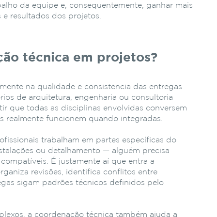
abalho da equipe e, consequentemente, ganhar mais
s e resultados dos projetos.
ção
técnica
em
projetos?
mente na qualidade e consistência das entregas
rios de arquitetura, engenharia ou consultoria
tir que todas as disciplinas envolvidas conversem
das realmente funcionem quando integradas.
ofissionais
trabalham
em
partes
específicas
do
stalações
ou
detalhamento —
alguém
precisa
o
compatíveis.
É
justamente
aí
que
entra
a
organiza
revisões,
identifica
conflitos
entre
egas
sigam
padrões
técnicos
definidos
pelo
plexos,
a
coordenação
técnica
também
ajuda
a