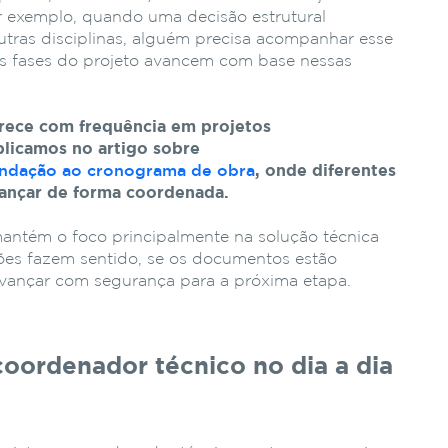
r
exemplo,
quando
uma
decisão
estrutural
utras
disciplinas,
alguém
precisa
acompanhar
esse
as
fases
do
projeto
avancem
com
base
nessas
rece
com
frequência
em
projetos
plicamos
no
artigo
sobre
undação
ao
cronograma
de
obra
,
onde
diferentes
ançar
de
forma
coordenada.
antém
o
foco
principalmente
na
solução técnica
ões
fazem
sentido,
se
os
documentos
estão
vançar
com
segurança
para
a
próxima
etapa.
coordenador
técnico
no
dia
a
dia