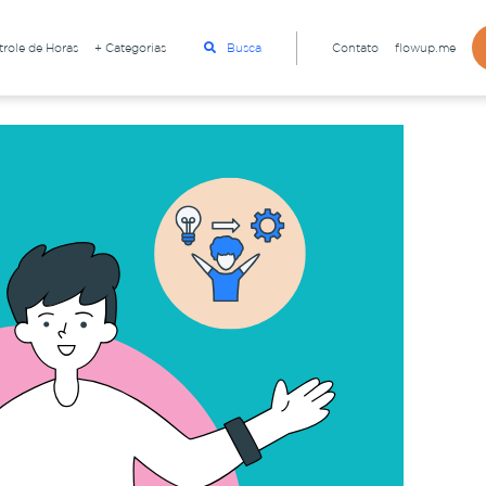
role de Horas
+ Categorias
Busca
Contato
flowup.me