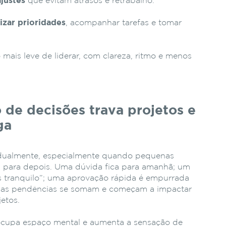
ajustes
que evitam atrasos e retrabalho.
zar prioridades
, acompanhar tarefas e tomar
 mais leve de liderar, com clareza, ritmo e menos
 de decisões trava projetos e
ga
dualmente, especialmente quando pequenas
as para depois. Uma dúvida fica para amanhã; um
 tranquilo”; uma aprovação rápida é empurrada
ssas pendências se somam e começam a impactar
etos.
ocupa espaço mental e aumenta a sensação de