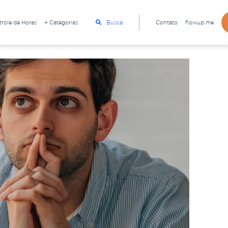
role de Horas
+ Categorias
Busca
Contato
flowup.me