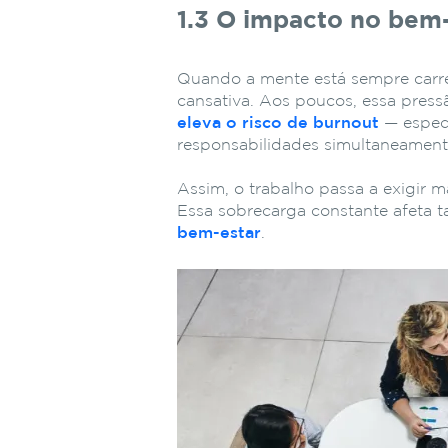
1.3 O impacto no bem-
Quando a mente está sempre carre
cansativa. Aos poucos, essa press
eleva o risco de burnout
— especi
responsabilidades simultaneament
Assim, o trabalho passa a exigir ma
Essa sobrecarga constante afeta 
bem-estar
.