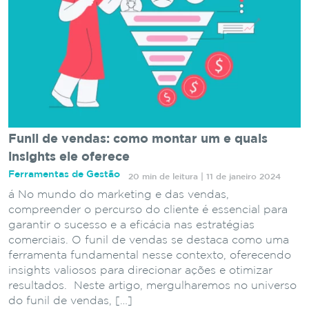
Funil de vendas: como montar um e quais
insights ele oferece
Ferramentas de Gestão
20 min de leitura | 11 de janeiro 2024
á No mundo do marketing e das vendas,
compreender o percurso do cliente é essencial para
garantir o sucesso e a eficácia nas estratégias
comerciais. O funil de vendas se destaca como uma
ferramenta fundamental nesse contexto, oferecendo
insights valiosos para direcionar ações e otimizar
resultados. Neste artigo, mergulharemos no universo
do funil de vendas, […]