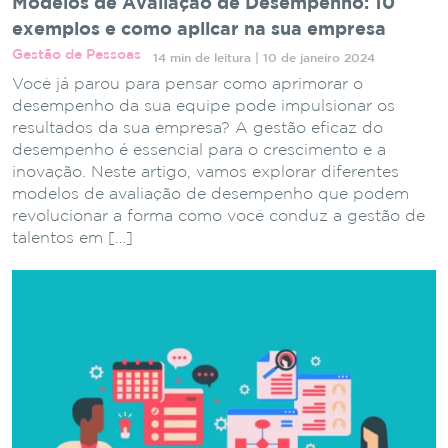
Modelos de Avaliação de Desempenho: 10
exemplos e como aplicar na sua empresa
Gestão de Pessoas
14 min de leitura | 10 de janeiro 2024
Você já parou para pensar como aprimorar o
desempenho da sua equipe pode impulsionar os
resultados da sua empresa? A gestão eficaz do
desempenho é essencial para o crescimento e a
inovação. Neste artigo, vamos explorar diferentes
modelos de avaliação de desempenho que podem
revolucionar a forma como você conduz a gestão de
talentos em […]