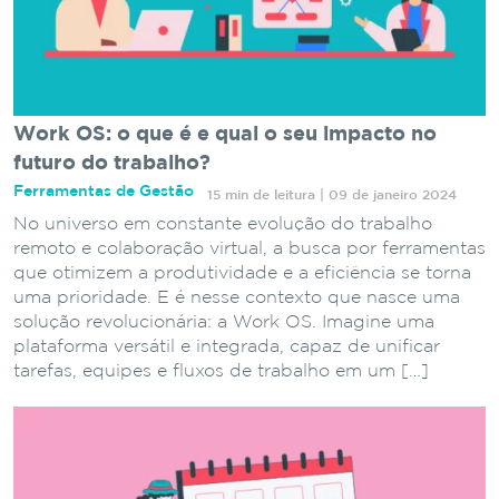
Work OS: o que é e qual o seu impacto no
futuro do trabalho?
Ferramentas de Gestão
15 min de leitura | 09 de janeiro 2024
No universo em constante evolução do trabalho
remoto e colaboração virtual, a busca por ferramentas
que otimizem a produtividade e a eficiência se torna
uma prioridade. E é nesse contexto que nasce uma
solução revolucionária: a Work OS. Imagine uma
plataforma versátil e integrada, capaz de unificar
tarefas, equipes e fluxos de trabalho em um […]