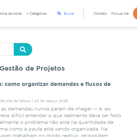
role de Horas
+ Categorias
Busca
Contato
flowup.me
 Gestão de Projetos
a: como organizar demandas e fluxos de
30 min de leitura | 23 de março 2026
e as demandas nunca param de chegar — e, ao
ce difícil entender o que realmente deve ser feito
elmente o problema não está na quantidade de
orma como a pauta está sendo organizada. Na
quipes trabalham no modo reativo: respondem