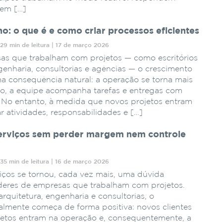
em […]
ho: o que é e como criar processos eficientes
29 min de leitura | 17 de março 2026
as que trabalham com projetos — como escritórios
genharia, consultorias e agências — o crescimento
a consequência natural: a operação se torna mais
io, a equipe acompanha tarefas e entregas com
e. No entanto, à medida que novos projetos entram
ar atividades, responsabilidades e […]
erviços sem perder margem nem controle
35 min de leitura | 16 de março 2026
iços se tornou, cada vez mais, uma dúvida
líderes de empresas que trabalham com projetos.
arquitetura, engenharia e consultorias, o
lmente começa de forma positiva: novos clientes
etos entram na operação e, consequentemente, a