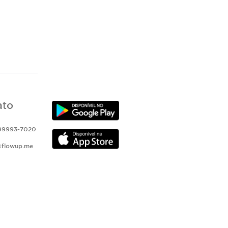
ato
 99993-7020
@flowup.me