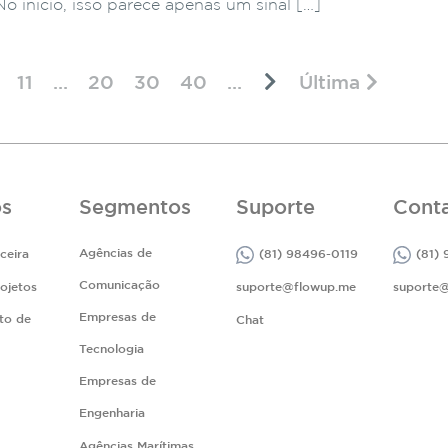
 No início, isso parece apenas um sinal […]
11
...
20
30
40
...
Última
os
Segmentos
Suporte
Cont
Agências de
ceira
(81) 98496-0119
(81)
Comunicação
ojetos
suporte@flowup.me
suporte
Empresas de
to de
Chat
Tecnologia
Empresas de
Engenharia
Agências Marítimas