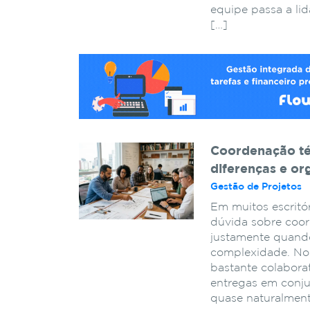
equipe passa a l
[…]
Coordenação téc
diferenças e or
Gestão de Projetos
Em muitos escritór
dúvida sobre coor
justamente quand
complexidade. No 
bastante colaborat
entregas em conj
quase naturalment