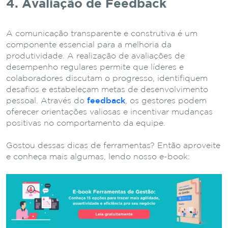
4. Avaliação de Feedback
A comunicação transparente e construtiva é um
componente essencial para a melhoria da
produtividade. A realização de avaliações de
desempenho regulares permite que líderes e
colaboradores discutam o progresso, identifiquem
desafios e estabeleçam metas de desenvolvimento
pessoal. Através do
feedback
, os gestores podem
oferecer orientações valiosas e incentivar mudanças
positivas no comportamento da equipe.
Gostou dessas dicas de ferramentas? Então aproveite
e conheça mais algumas, lendo nosso e-book: