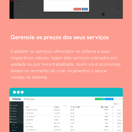
Gerencie os preços dos seus serviços
Cadastre os serviços oferecidos no sistema e seus
respectivos valores, sejam eles serviços cobrados por
unidade ou por hora trabalhada. Assim você economiza
tempo no momento de criar orçamentos e lançar
vendas no sistema.