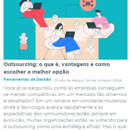
Outsourcing: o que é, vantagens e como
escolher a melhor opção
Ferramentas de Gestão
13 min de leitura | 24 de outubro 2024
Você já se perguntou como as empresas conseguem
se manter competitivas em um mercado tão dinâmico
e desafiador? Em um cenário em constante mudança,
onde a tecnologia avança rapidamente e as
expectativas dos consumidores estão sempre em
evolução, muitas organizações estão se voltando para
o outsourcing como uma estratégia eficaz. Mas o que