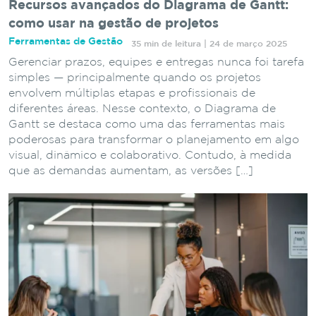
Recursos avançados do Diagrama de Gantt:
como usar na gestão de projetos
Ferramentas de Gestão
35 min de leitura | 24 de março 2025
Gerenciar prazos, equipes e entregas nunca foi tarefa
simples — principalmente quando os projetos
envolvem múltiplas etapas e profissionais de
diferentes áreas. Nesse contexto, o Diagrama de
Gantt se destaca como uma das ferramentas mais
poderosas para transformar o planejamento em algo
visual, dinâmico e colaborativo. Contudo, à medida
que as demandas aumentam, as versões […]