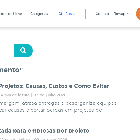
role de Horas
+ Categorias
Busca
Contato
flowup.me
amento"
rojetos: Causas, Custos e Como Evitar
14 min de leitura | 03 de junho 2026
margem, atrasa entregas e desorganiza equipes.
car causas e cortar perdas em projetos de
zada para empresas por projeto
12 min de leitura | 02 de junho 2026