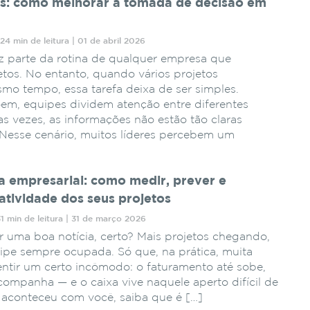
s: como melhorar a tomada de decisão em
24 min de leitura | 01 de abril 2026
z parte da rotina de qualquer empresa que
etos. No entanto, quando vários projetos
o tempo, essa tarefa deixa de ser simples.
em, equipes dividem atenção entre diferentes
s vezes, as informações não estão tão claras
Nesse cenário, muitos líderes percebem um
a empresarial: como medir, prever e
atividade dos seus projetos
31 min de leitura | 31 de março 2026
r uma boa notícia, certo? Mais projetos chegando,
ipe sempre ocupada. Só que, na prática, muita
ntir um certo incômodo: o faturamento até sobe,
companha — e o caixa vive naquele aperto difícil de
já aconteceu com você, saiba que é […]