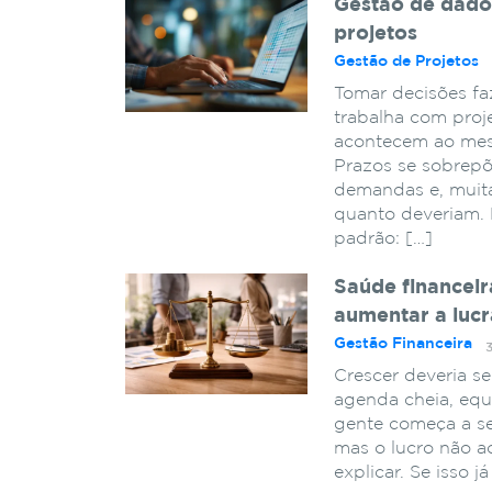
Gestão de dado
projetos
Gestão de Projetos
Tomar decisões fa
trabalha com proj
acontecem ao mesm
Prazos se sobrepõ
demandas e, muita
quanto deveriam. 
padrão: […]
Saúde financeir
aumentar a lucr
Gestão Financeira
Crescer deveria se
agenda cheia, equ
gente começa a se
mas o lucro não a
explicar. Se isso 