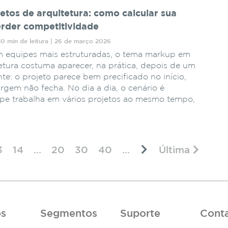
tos de arquitetura: como calcular sua
der competitividade
30 min de leitura | 26 de março 2026
m equipes mais estruturadas, o tema markup em
etura costuma aparecer, na prática, depois de um
e: o projeto parece bem precificado no início,
argem não fecha. No dia a dia, o cenário é
pe trabalha em vários projetos ao mesmo tempo,
3
14
...
20
30
40
...
Última
os
Segmentos
Suporte
Cont