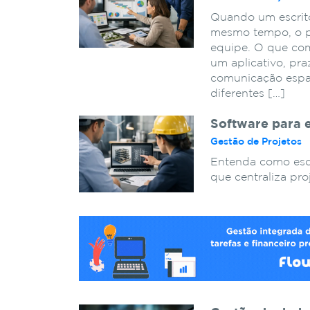
Quando um escritór
mesmo tempo, o pr
equipe. O que com
um aplicativo, pra
comunicação espa
diferentes […]
Software para 
Gestão de Projetos
Entenda como esc
que centraliza pro