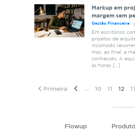
Markup em proje
margem sem per
Gestão Financeira
Em escritórios co
projetos de arquit
incômodo recorrent
mas, ao final, a m
conhecido. A equi
as horas […]
Primeira
...
10
11
12
1
Flowup
Produt