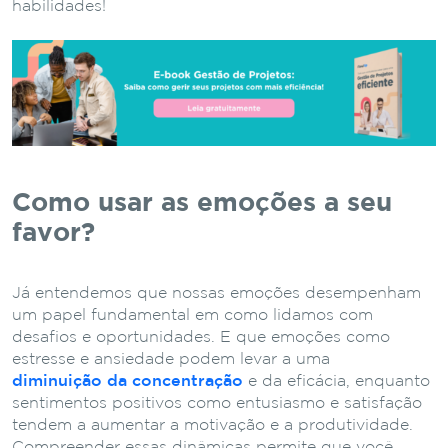
habilidades!
Como usar as emoções a seu
favor?
Já entendemos que nossas emoções desempenham
um papel fundamental em como lidamos com
desafios e oportunidades. E que emoções como
estresse e ansiedade podem levar a uma
diminuição da concentração
e da eficácia, enquanto
sentimentos positivos como entusiasmo e satisfação
tendem a aumentar a motivação e a produtividade.
Compreender essas dinâmicas permite que você