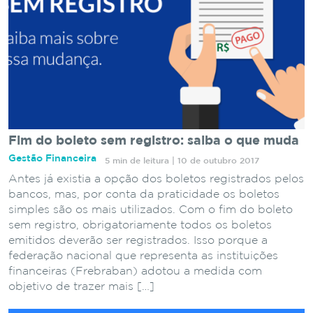
Fim do boleto sem registro: saiba o que muda
Gestão Financeira
5 min de leitura | 10 de outubro 2017
Antes já existia a opção dos boletos registrados pelos
bancos, mas, por conta da praticidade os boletos
simples são os mais utilizados. Com o fim do boleto
sem registro, obrigatoriamente todos os boletos
emitidos deverão ser registrados. Isso porque a
federação nacional que representa as instituições
financeiras (Frebraban) adotou a medida com
objetivo de trazer mais […]