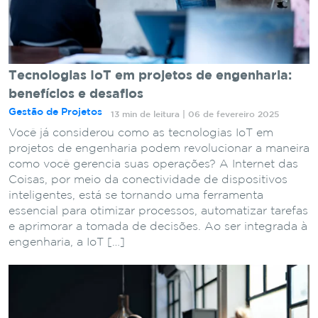
Tecnologias IoT em projetos de engenharia:
benefícios e desafios
Gestão de Projetos
13 min de leitura | 06 de fevereiro 2025
Você já considerou como as tecnologias IoT em
projetos de engenharia podem revolucionar a maneira
como você gerencia suas operações? A Internet das
Coisas, por meio da conectividade de dispositivos
inteligentes, está se tornando uma ferramenta
essencial para otimizar processos, automatizar tarefas
e aprimorar a tomada de decisões. Ao ser integrada à
engenharia, a IoT […]