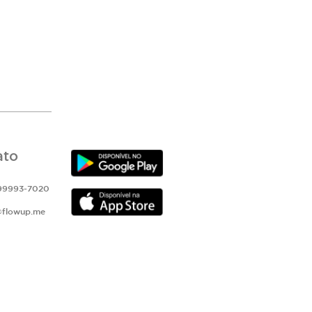
ato
 99993-7020
@flowup.me