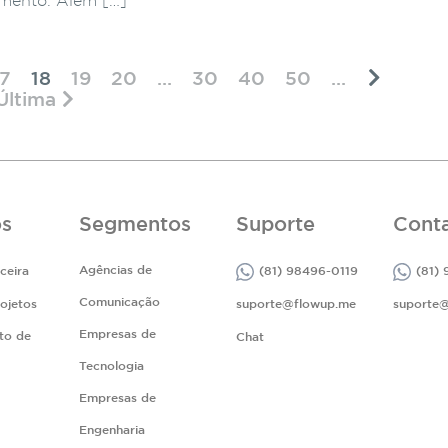
mento. Além […]
17
18
19
20
...
30
40
50
...
Última
os
Segmentos
Suporte
Cont
Agências de
ceira
(81) 98496-0119
(81)
Comunicação
ojetos
suporte@flowup.me
suporte
Empresas de
to de
Chat
Tecnologia
Empresas de
Engenharia