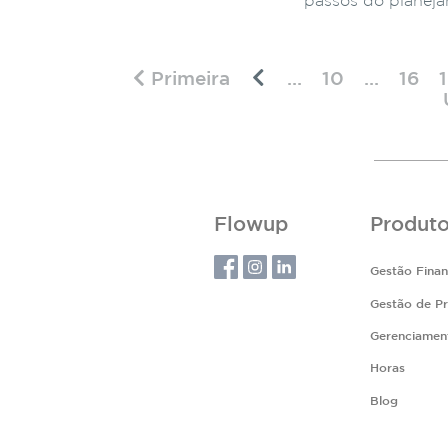
passos do planeja
Primeira
...
10
...
16
Flowup
Produt
Gestão Finan
Gestão de Pr
Gerenciamen
Horas
Blog